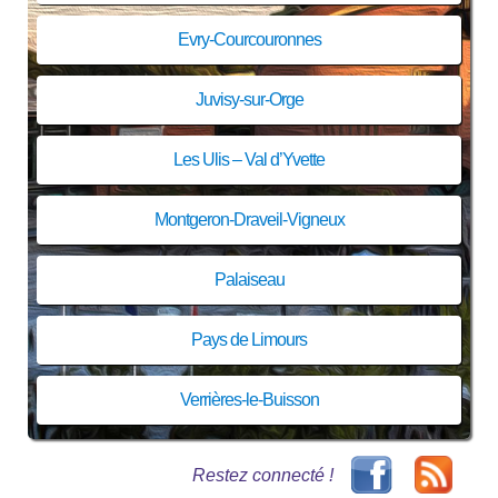
Evry-Courcouronnes
Juvisy-sur-Orge
Les Ulis – Val d’Yvette
Montgeron-Draveil-Vigneux
Palaiseau
Pays de Limours
Verrières-le-Buisson
Restez connecté !