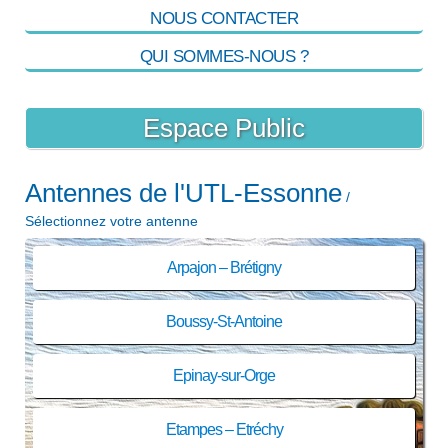
NOUS CONTACTER
QUI SOMMES-NOUS ?
Espace Public
Antennes de l'UTL-Essonne
/
Sélectionnez votre antenne
Arpajon – Brétigny
Boussy-St-Antoine
Epinay-sur-Orge
Etampes – Etréchy