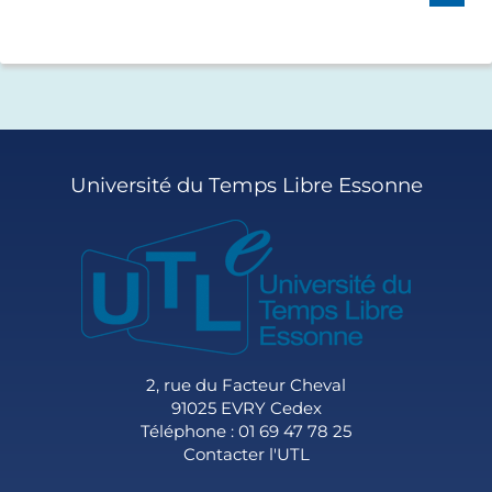
S
U
I
V
A
N
T
Université du Temps Libre Essonne
»
2, rue du Facteur Cheval
91025 EVRY Cedex
Téléphone : 01 69 47 78 25
Contacter l'UTL