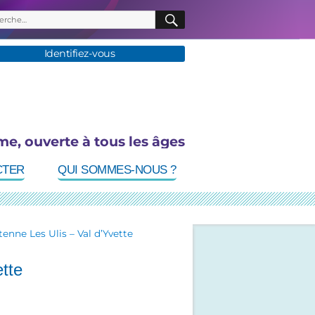
herche
RECHERCHE
:
Identifiez-vous
me, ouverte à tous les âges
CTER
QUI SOMMES-NOUS ?
enne Les Ulis – Val d’Yvette
tte