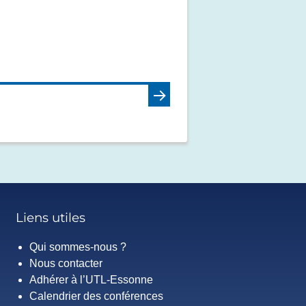
S
U
I
V
A
N
T
Liens utiles
»
Qui sommes-nous ?
Nous contacter
Adhérer à l’UTL-Essonne
Calendrier des conférences