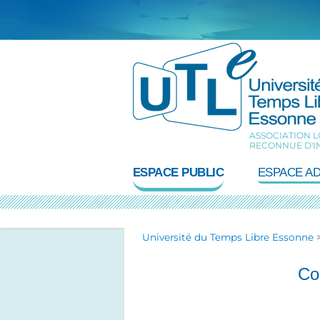
Aller
au
contenu
ASSOCIATION LO
RECONNUE D'I
ESPACE PUBLIC
ESPACE A
Université du Temps Libre Essonne
Co