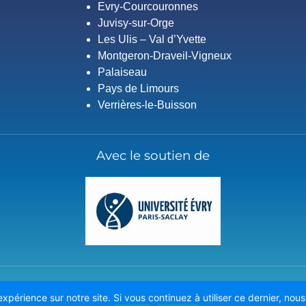
Evry-Courcouronnes
Juvisy-sur-Orge
Les Ulis – Val d’Yvette
Montgeron-Draveil-Vigneux
Palaiseau
Pays de Limours
Verrières-le-Buisson
Avec le soutien de
Dernière mise à jour effectuée le 7 août 2026
expérience sur notre site. Si vous continuez à utiliser ce dernier, nou