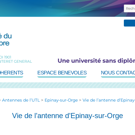
Rec
pour 
I 1901
Une université sans diplô
NTERET GENERAL
DHERENTS
ESPACE BENEVOLES
NOUS CONTA
>
Antennes de l’UTL
>
Epinay-sur-Orge
>
Vie de l’antenne d’Epinay
Vie de l’antenne d’Epinay-sur-Orge