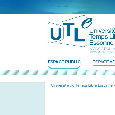
Aller
au
contenu
ASSOCIATION LO
RECONNUE D'I
ESPACE PUBLIC
ESPACE A
Université du Temps Libre Essonne