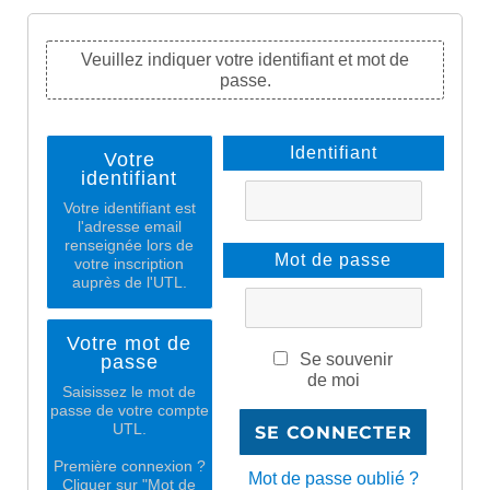
Veuillez indiquer votre identifiant et mot de
passe.
Identifiant
Votre
identifiant
Votre identifiant est
l'adresse email
renseignée lors de
Mot de passe
votre inscription
auprès de l'UTL.
Votre mot de
Se souvenir
passe
de moi
Saisissez le mot de
passe de votre compte
UTL.
Première connexion ?
Mot de passe oublié ?
Cliquer sur "Mot de