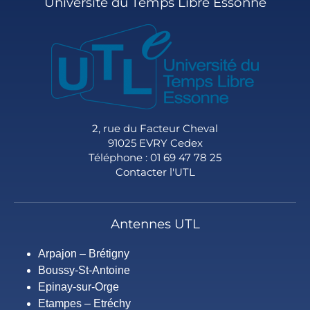
Université du Temps Libre Essonne
E
N
T
2, rue du Facteur Cheval
91025 EVRY Cedex
Téléphone : 01 69 47 78 25
Contacter l'UTL
Antennes UTL
Arpajon – Brétigny
Boussy-St-Antoine
Epinay-sur-Orge
Etampes – Etréchy